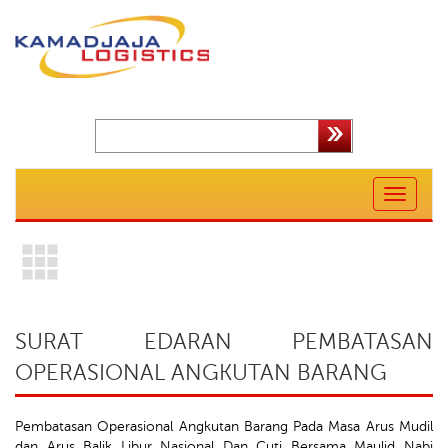
Toggle
navigation
SURAT EDARAN PEMBATASAN
OPERASIONAL ANGKUTAN BARANG
Pembatasan Operasional Angkutan Barang Pada Masa Arus Mudil
dan Arus Balik Libur Nasional Dan Cuti Bersama Maulid Nabi