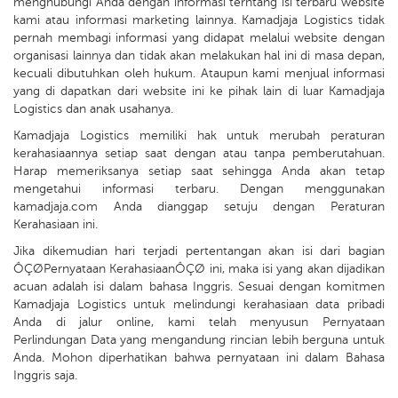
menghubungi Anda dengan informasi terntang isi terbaru website
kami atau informasi marketing lainnya. Kamadjaja Logistics tidak
pernah membagi informasi yang didapat melalui website dengan
organisasi lainnya dan tidak akan melakukan hal ini di masa depan,
kecuali dibutuhkan oleh hukum. Ataupun kami menjual informasi
yang di dapatkan dari website ini ke pihak lain di luar Kamadjaja
Logistics dan anak usahanya.
Kamadjaja Logistics memiliki hak untuk merubah peraturan
kerahasiaannya setiap saat dengan atau tanpa pemberutahuan.
Harap memeriksanya setiap saat sehingga Anda akan tetap
mengetahui informasi terbaru. Dengan menggunakan
kamadjaja.com Anda dianggap setuju dengan Peraturan
Kerahasiaan ini.
Jika dikemudian hari terjadi pertentangan akan isi dari bagian
ÔÇØPernyataan KerahasiaanÔÇØ ini, maka isi yang akan dijadikan
acuan adalah isi dalam bahasa Inggris. Sesuai dengan komitmen
Kamadjaja Logistics untuk melindungi kerahasiaan data pribadi
Anda di jalur online, kami telah menyusun Pernyataan
Perlindungan Data yang mengandung rincian lebih berguna untuk
Anda. Mohon diperhatikan bahwa pernyataan ini dalam Bahasa
Inggris saja.