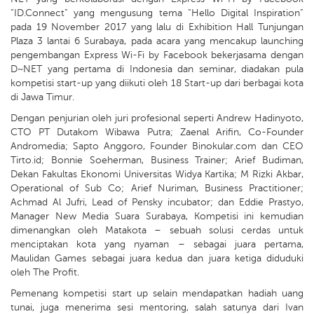
“ID.Connect” yang mengusung tema “Hello Digital Inspiration”
pada 19 November 2017 yang lalu di Exhibition Hall Tunjungan
Plaza 3 lantai 6 Surabaya, pada acara yang mencakup launching
pengembangan Express Wi-Fi by Facebook bekerjasama dengan
D~NET yang pertama di Indonesia dan seminar, diadakan pula
kompetisi start-up yang diikuti oleh 18 Start-up dari berbagai kota
di Jawa Timur.
Dengan penjurian oleh juri profesional seperti Andrew Hadinyoto,
CTO PT Dutakom Wibawa Putra; Zaenal Arifin, Co-Founder
Andromedia; Sapto Anggoro, Founder Binokular.com dan CEO
Tirto.id; Bonnie Soeherman, Business Trainer; Arief Budiman,
Dekan Fakultas Ekonomi Universitas Widya Kartika; M Rizki Akbar,
Operational of Sub Co; Arief Nuriman, Business Practitioner;
Achmad Al Jufri, Lead of Pensky incubator; dan Eddie Prastyo,
Manager New Media Suara Surabaya, Kompetisi ini kemudian
dimenangkan oleh Matakota – sebuah solusi cerdas untuk
menciptakan kota yang nyaman – sebagai juara pertama,
Maulidan Games sebagai juara kedua dan juara ketiga diduduki
oleh The Profit.
Pemenang kompetisi start up selain mendapatkan hadiah uang
tunai, juga menerima sesi mentoring, salah satunya dari Ivan