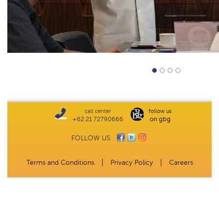
call center
follow us
+62 21 72790666
on gbg
FOLLOW US
Terms and Conditions
Privacy Policy
Careers