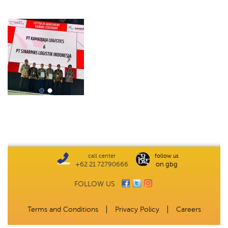
call center
follow us
+62 21 72790666
on gbg
FOLLOW US
Terms and Conditions
Privacy Policy
Careers